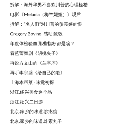
拆解：海外华男不喜欢川普的心理桎梏
电影《Melania（梅兰妮娅）》观后
拆解：“名人们”对川普的羡慕嫉妒恨
Gregory Bovino: 感动.致敬
年度体检验血.那些指标都是啥？
看芭蕾舞剧《胡桃夹子》
再说方文山的《兰亭序》
再听李宗盛《给自己的歌》
上海本帮菜 · 味觉初探
浙江.绍兴美食逐个品
浙江.绍兴二日游
北京.家乡的味道.炒疙瘩
北京.家乡的味道.炸素丸子