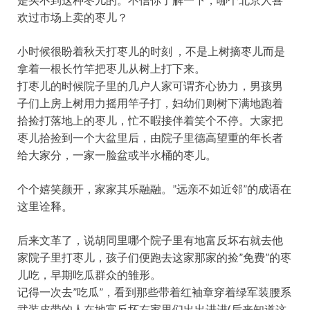
欢过市场上卖的枣儿？
小时候很盼着秋天打枣儿的时刻 ，不是上树摘枣儿而是
拿着一根长竹竿把枣儿从树上打下来。
打枣儿的时候院子里的几户人家可谓齐心协力，男孩男
子们上房上树用力摇用竿子打，妇幼们则树下满地跑着
拾捡打落地上的枣儿，忙不暇接伴着笑个不停。大家把
枣儿拾捡到一个大盆里后，由院子里德高望重的年长者
给大家分，一家一脸盆或半水桶的枣儿。
个个嬉笑颜开，家家其乐融融。”远亲不如近邻”的成语在
这里诠释。
后来文革了，说胡同里哪个院子里有地富反坏右就去他
家院子里打枣儿，孩子们便跑去这家那家的捡”免费”的枣
儿吃，早期吃瓜群众的雏形。
记得一次去”吃瓜”，看到那些带着红袖章穿着绿军装腰系
武装皮带的人在地富反坏右家里们出出进进(后来知道这