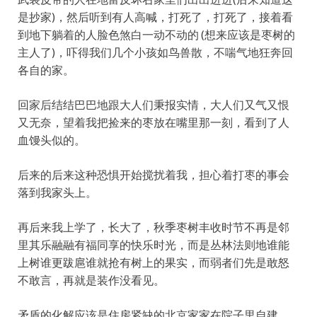
是抄家)，然后听到有人高喊，打死了，打死了，接着看
到地下躺着的人脸色煞白一动不动的 (想来应该是枣树的
主人了)，吓得我们几个小孩如鸟兽散，不喘气地狂奔回
各自的家。
回家后结结巴巴地跟大人们秉报实情，大人们又气又恨
又无奈，望着我把捡来的枣放在嘴里那一刻，看到了人
血馒头似的。
后来的后来这种恐惧开始搅扰着我，担心着打枣的事会
落到我家头上。
再后来我上学了，长大了，秋季枣树丰收时节不再是邻
里其乐融融有福同享的快乐时光，而是丛林法则地谁能
上树谁更跋扈谁就抢有树上的果实，而弱者们先是敢怒
不敢言，再就是装作没看见。
矛盾的化解应该是住房紧缺的北京家家在院子里自建