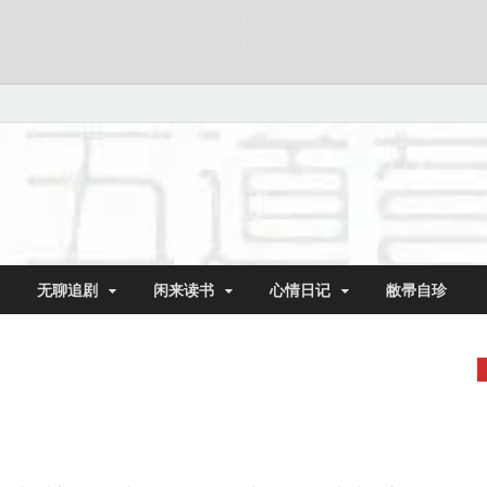
无聊追剧
闲来读书
心情日记
敝帚自珍