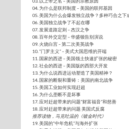
03. 以上帝之名 – 美国的宗教原因
04. 为什么是联邦制度 – 美国的联邦基因
05. 美国为什么会爆发独立战争？多种巧合之
06. 美国独立战争了不起在哪
07. 发展道路定则 – 杰汉之争
08. 百年外交定型 – 华盛顿告别演说
09. 火烧白宫 – 第二次美英战争
10. “门罗主义” – 美式大国思维的开端
11. 国家的西进 – 美国领土快速扩张的秘密
12. 社会的西进 – 美国版的西部大开发
13. 为什么说西进运动塑造了美国精神？
14. 国家的断裂和重铸：美国的南北战争
15. 美国工业如何实现赶超
16. 为什么垄断不是坏事
17. 应对赶超带来的问题“财富福音”和慈善
18. 应对赶超带来的问题 美国式反腐
推荐读物，马克吐温的《镀金时代》
19. 美国的“中年危机”与海外扩张