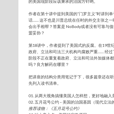
的美国现阶段应该秉承的治国方针哟。
作者在第十讲中提到美国的“门罗主义”时讲到
话…… 这不也是川普总统在任时的外交主张之
会出手相帮？答案是 NoBody或者没有可靠
盟妥协？
第18讲中，作者提到了美国式的反腐。在19
政府、立法和司法三大机构均腐败严重…… 经过
阶段不正在重复着政府、立法和司法外加媒体都
吗？良方解药在哪里？
把讲座的结构分类用笔记于下，很多篇章还在听
先列入读书清单。
01. 从两大视角搞懂美国人怎样想，更好地融入
02. 五月花号公约 – 美国的治国基因（现代立法
推荐读物：《五月花号公约》