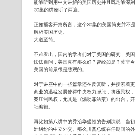
能够听到用中文讲解的美国历史并且既足够深刻
30集的讲座听了两遍。
正如播客开篇所言，这个30集的美国简史并不
解析美国历史。
大道至简。
不难看出，国内的学者们对于美国的研究，美国
怯怯自问，美国真有那么好？曾经如是？莫非今
美国的前景很是悲观的。
对于讲座中的一些篇章还在反复听，并搜索着更
商业的迅猛发展使得中央权力膨胀，挤压民权，
案压制民权，尤其是《煽动罪法案》的出台，开
社编辑。
再比如第八讲中的乔治华盛顿的告别演说，当初
洲纠纷的中立外交。那么川普总统在任期间的外交主张