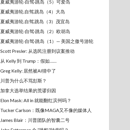
夏威夷游轮·自驾·跳岛（5）可爱岛
夏威夷游轮.自驾.跳岛（4）大岛
夏威夷游轮.自驾.跳岛（3）茂宜岛
夏威夷游轮·自驾·跳岛（2）欧胡岛
夏威夷游轮·自驾·跳岛（1）— 美国之傲号游轮
Scott Presler: 从选民注册到议案推动
从 Kelly 到 Trump：假如……
Greg Kelly: 居然被AI猜中了
川普为什么不骂彭斯？
加拿大选举结果的荒谬归因
Elon Mask: All in 就能翻红滨州吗？
Tucker Carlson：既像MAGA又不像的媒体人
James Blair：川普团队的智囊二号
John Fetterman 会 “跳船”转党吗？