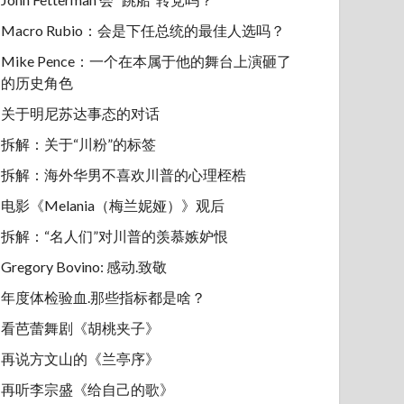
Macro Rubio：会是下任总统的最佳人选吗？
Mike Pence：一个在本属于他的舞台上演砸了
的历史角色
关于明尼苏达事态的对话
拆解：关于“川粉”的标签
拆解：海外华男不喜欢川普的心理桎梏
电影《Melania（梅兰妮娅）》观后
拆解：“名人们”对川普的羡慕嫉妒恨
Gregory Bovino: 感动.致敬
年度体检验血.那些指标都是啥？
看芭蕾舞剧《胡桃夹子》
再说方文山的《兰亭序》
再听李宗盛《给自己的歌》