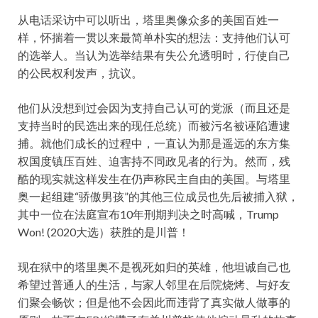
从电话采访中可以听出，塔里奥像众多的美国百姓一
样，怀揣着一贯以来最简单朴实的想法：支持他们认可
的选举人。当认为选举结果有失公允透明时，行使自己
的公民权利发声，抗议。
他们从没想到过会因为支持自己认可的党派（而且还是
支持当时的民选出来的现任总统）而被污名被诬陷遭逮
捕。就他们成长的过程中，一直认为那是遥远的东方集
权国度镇压百姓、迫害持不同政见者的行为。然而，残
酷的现实就这样发生在仍声称民主自由的美国。与塔里
奥一起组建“骄傲男孩”的其他三位成员也先后被捕入狱，
其中一位在法庭宣布10年刑期判决之时高喊，Trump
Won! (2020大选）获胜的是川普！
现在狱中的塔里奥不是视死如归的英雄，他坦诚自己也
希望过普通人的生活，与家人邻里在后院烧烤、与好友
们聚会畅饮；但是他不会因此而违背了真实做人做事的