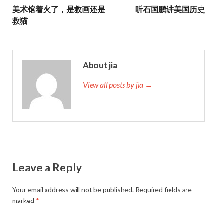
美术馆着火了，是救画还是
听石国鹏讲美国历史
救猫
About jia
View all posts by jia →
Leave a Reply
Your email address will not be published.
Required fields are
marked
*