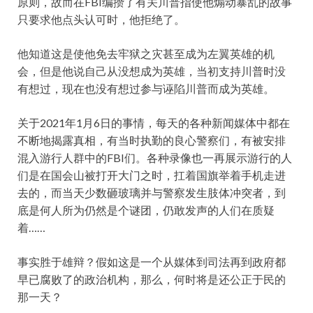
原则，故而在FBI编攒了有关川普指使他煽动暴乱的故事
只要求他点头认可时，他拒绝了。
他知道这是使他免去牢狱之灾甚至成为左翼英雄的机
会，但是他说自己从没想成为英雄，当初支持川普时没
有想过，现在也没有想过参与诬陷川普而成为英雄。
关于2021年1月6日的事情，每天的各种新闻媒体中都在
不断地揭露真相，有当时执勤的良心警察们，有被安排
混入游行人群中的FBI们。各种录像也一再展示游行的人
们是在国会山被打开大门之时，扛着国旗举着手机走进
去的，而当天少数砸玻璃并与警察发生肢体冲突者，到
底是何人所为仍然是个谜团，仍敢发声的人们在质疑
着……
事实胜于雄辩？假如这是一个从媒体到司法再到政府都
早已腐败了的政治机构，那么，何时将是还公正于民的
那一天？