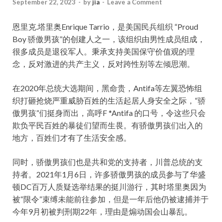
September 22, 2023
-
by
jia
-
Leave a Comment
恩里克.塔里奥Enrique Tarrio，是美国民兵组织 “Proud
Boy 骄傲男孩”的创建人之一，该组织由男性成员组成，
很多成员是退役军人。秉承支持美国保守价值观的理
念，反对激进的共产主义，反对跨性别等左倾思潮。
在2020年总统大选期间，黑命贵，Antifa等左翼恐怖组
织打砸抢烧严重威胁百姓的生活起居人身安全之际，“骄
傲男孩”们挺身而出，高呼F *Antifa 的口号，令这些只会
欺负平民百姓的暴徒们望而生畏。有骄傲男孩们出入的
地方，百姓们才有了生活安全感。
同时，骄傲男孩们也是共和党的支持者，川普总统的支
持者。2021年1月6日，许多骄傲男孩的成员参与了华盛
顿DC百万人质疑选举结果的挺川游行，其时塔里奥因为
被“限令”束缚未能前往参加，但是一年后他仍被逮捕并于
今年9月初被判刑期22年，理由是煽动国会山暴乱。