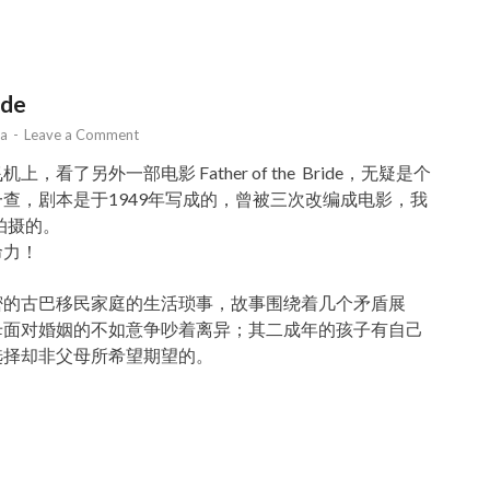
ide
ia
-
Leave a Comment
看了另外一部电影 Father of the Bride，无疑是个
查，剧本是于1949年写成的，曾被三次改编成电影，我
拍摄的。
命力！
密的古巴移民家庭的生活琐事，故事围绕着几个矛盾展
母面对婚姻的不如意争吵着离异；其二成年的孩子有自己
选择却非父母所希望期望的。