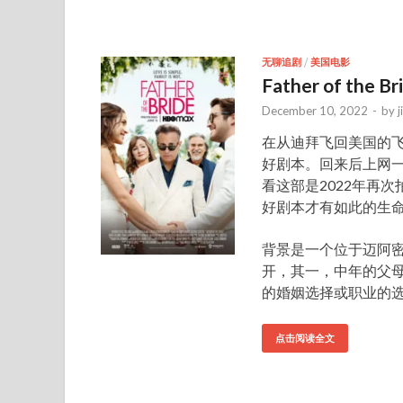
无聊追剧
/
美国电影
Father of the Br
December 10, 2022
-
by
j
在从迪拜飞回美国的飞机上，
好剧本。回来后上网一
看这部是2022年再次
好剧本才有如此的生
背景是一个位于迈阿
开，其一，中年的父
的婚姻选择或职业的
点击阅读全文