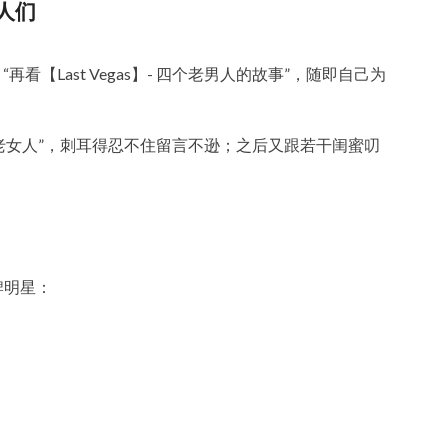
男人们
【Last Vegas】- 四个老男人的故事”，随即自己为
老女人”，刺耳得忍不住留言不逊；之后又跟若干闺蜜叨
牌明星：