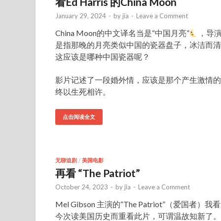
看Ed Harris 的China Moon
January 29, 2024
-
by
jia
-
Leave a Comment
China Moon的中文译名当是“中国月亮”
，导演
是指那晚的月亮类似中国的瓷器盘子，冰洁而清
这应该是哪种中国瓷器呢？
影片记述了一段婚外情，应该是那个产生激情的
终以生死相许。
点击阅读全文
无聊追剧
/
美国电影
再看 “The Patriot”
October 24, 2023
-
by
jia
-
Leave a Comment
Mel Gibson 主演的“The Patriot
今次读美国历史而重看此片，可谓温故知新了。