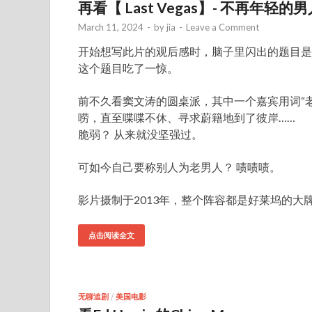
再看【 Last Vegas】- 不再年轻的
March 11, 2024
-
by
jia
-
Leave a Comment
开始想写此片的观后感时，脑子里闪出的题目是 “再看
这个题目吃了一惊。
前不久看窦文涛的圆桌派，其中一个嘉宾用词“
唠，直至喋喋不休、寻求蔚籍地到了彼岸……
脆弱？ 从来就没坚强过。
可如今自己要称别人为老男人？ 啧啧啧。
影片摄制于2013年，整个阵容都是好莱坞的大
点击阅读全文
无聊追剧
/
美国电影