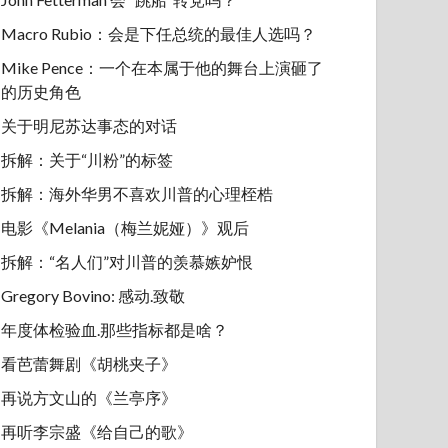
Macro Rubio：会是下任总统的最佳人选吗？
Mike Pence：一个在本属于他的舞台上演砸了
的历史角色
关于明尼苏达事态的对话
拆解：关于“川粉”的标签
拆解：海外华男不喜欢川普的心理桎梏
电影《Melania（梅兰妮娅）》观后
拆解：“名人们”对川普的羡慕嫉妒恨
Gregory Bovino: 感动.致敬
年度体检验血.那些指标都是啥？
看芭蕾舞剧《胡桃夹子》
再说方文山的《兰亭序》
再听李宗盛《给自己的歌》