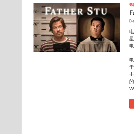
无
F
De
电
星
电
电
于
击
的
W