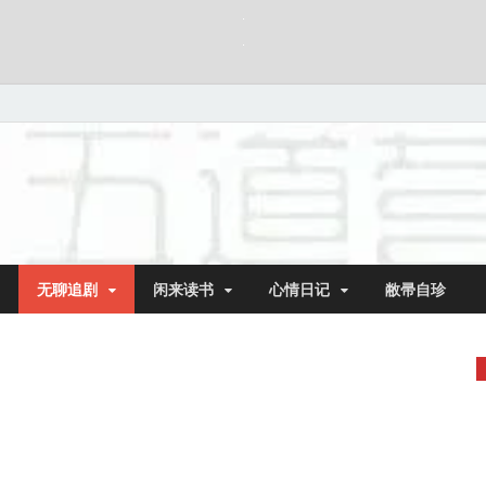
无聊追剧
闲来读书
心情日记
敝帚自珍