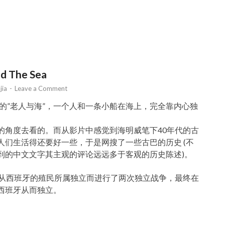
d The Sea
y
jia
-
Leave a Comment
本的”老人与海”，一个人和一条小船在海上，完全靠内心独
的角度去看的。而从影片中感觉到海明威笔下40年代的古
人们生活得还要好一些，于是网搜了一些古巴的历史 (不
到的中文文字其主观的评论远远多于客观的历史陈述)。
了从西班牙的殖民所属独立而进行了两次独立战争，最终在
西班牙从而独立。