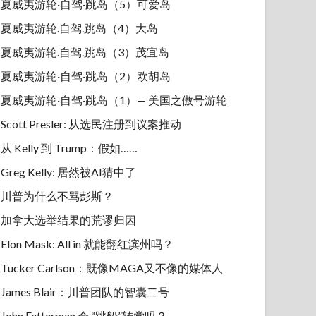
夏威夷游轮·自驾·跳岛（5）可爱岛
夏威夷游轮.自驾.跳岛（4）大岛
夏威夷游轮.自驾.跳岛（3）茂宜岛
夏威夷游轮·自驾·跳岛（2）欧胡岛
夏威夷游轮·自驾·跳岛（1）— 美国之傲号游轮
Scott Presler: 从选民注册到议案推动
从 Kelly 到 Trump：假如……
Greg Kelly: 居然被AI猜中了
川普为什么不骂彭斯？
加拿大选举结果的荒谬归因
Elon Mask: All in 就能翻红滨州吗？
Tucker Carlson：既像MAGA又不像的媒体人
James Blair：川普团队的智囊二号
John Fetterman 会 “跳船”转党吗？