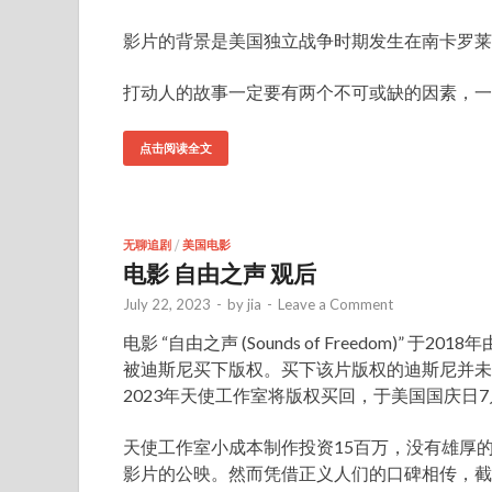
影片的背景是美国独立战争时期发生在南卡罗莱
打动人的故事一定要有两个不可或缺的因素，一
点击阅读全文
无聊追剧
/
美国电影
电影 自由之声 观后
July 22, 2023
-
by
jia
-
Leave a Comment
电影 “自由之声 (Sounds of Freedom)” 于2
被迪斯尼买下版权。买下该片版权的迪斯尼并未
2023年天使工作室将版权买回，于美国国庆日
天使工作室小成本制作投资15百万，没有雄厚
影片的公映。然而凭借正义人们的口碑相传，截止到上