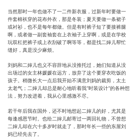
当然那时一年也做不了一二件新衣服，过新年时要做一
件套棉袄穿的花布外衣，那是冬装；夏天要做一条裙子
或衬衫，也不是每年都做。但是有时裤子短了要接裤腿
啊，或者做一副套袖套在上衣袖子上穿啊，或是在学校
玩双杠把裤子或上衣刮破了啊等等，都是找二婶儿帮忙
缝好，真是没少麻烦。
刘妈和二婶儿也义不容辞地从没推托过，她们知道从没
出场过的女主林媛媛在远方，放弃了这个要穿衣吃饭的
孩子。稍微长大一点后我开始不满意刘妈的裁剪，太土
太老气；二婶儿却总是耐心地听着我”时装设计”的各种想
法，努力改进着，我从心里感激不尽。
若干年后我在国外，还不时地想起二婶儿的好，尤其是
每逢感恩节时。也给二婶儿邮寄过一两回礼物，不曾想
二婶儿却在六十多岁时就走了，那时年长一些的东屋刘
妈已经先去了。