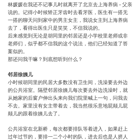
林媛媛在我还不记事儿时就离开了北京去上海养病 – 父亲
说的。记得小时候矫正牙齿时去看牙医，医生有一搭无
一搭的聊天问到家中的男主女主，我说女主到上海养病
去了，看得出医生只是笑笑，不信我说的。
后来感觉到无论是胡同里的邻居还是小学校里老师或非
老师们，似乎都不信我的这个说法，他们已经知道了答
案似的。
那还问我干嘛？到底想听到什么？
邻居徐姨儿
小时候胡同里的民居大多数没有卫生间，洗澡要去外边
的公共浴室。隔壁邻居徐姨儿每次要去外边洗澡时，就
从她家的后窗户伸出头来向我们院里喊上一句，问我去
不去。家里没有女主带着去，我当然很乐意地屁颠儿屁
颠儿的跟着徐姨儿去了。
公共浴室在北新桥，每次都要排队等着进入，如果赶上
过年过节的，要排一二个小时的队，进去后也是人挤人