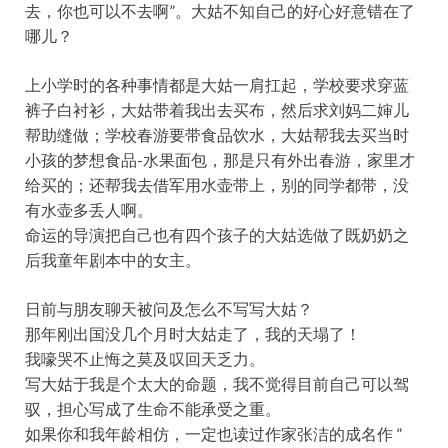
去，你也可以不去啊”。大姑不知自己的好心好意错在了
哪儿？
上小学时的各种事情都是大姑一肩扛起，学校要求穿蓝
裤子白衬衫，大姑带着我出去买布，然后求刘妈二婶儿
帮助缝做；学校春游要带食品饮水，大姑帮我去买当时
小孩的梦想食品-水果面包，那是只有外出春游，家里才
给买的；还帮我去借军用水壶带上，别的同学都带，没
有水壶多丢人啊。
命运的导演把自己也有四个孩子的大姑选做了既奶奶之
后我童年剧本中的女主。
日前与朋友聊天被问及怎么不写写大姑？
那年刚出国没几个月时大姑走了，我的天塌了！
我嚎哭不止悔之莫及叹回天乏力。
写大姑于我是个太大的命题，我不觉得目前自己可以驾
驭，担心写成了生命不能承受之重。
如果你和我年龄相仿，一定也读过作家张洁的成名作 ”