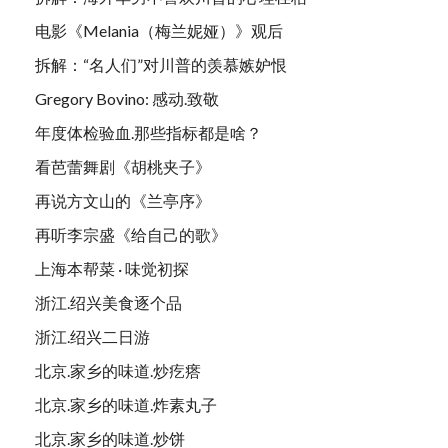
电影《Melania（梅兰妮娅）》观后
拆解：“名人们”对川普的羡慕嫉妒恨
Gregory Bovino: 感动.致敬
年度体检验血.那些指标都是啥？
看芭蕾舞剧《胡桃夹子》
再说方文山的《兰亭序》
再听李宗盛《给自己的歌》
上海本帮菜 · 味觉初探
浙江.绍兴美食逐个品
浙江.绍兴二日游
北京.家乡的味道.炒疙瘩
北京.家乡的味道.炸素丸子
北京.家乡的味道.炒饼