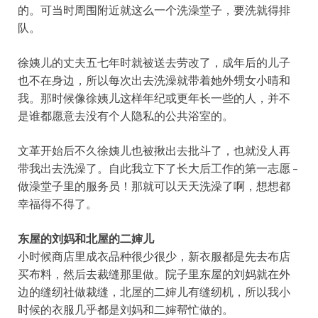
的。可当时周围附近就这么一个洗澡堂子，要洗就得排
队。
徐姨儿的丈夫五七年时就被送去劳改了，成年后的儿子
也不在身边，所以每次出去洗澡就带着她外甥女小晴和
我。那时候像徐姨儿这样年纪或更年长一些的人，并不
是谁都愿意去没有个人隐私的公共浴室的。
文革开始后不久徐姨儿也被揪出去批斗了，也就没人再
带我出去洗澡了。自此我立下了长大后工作的第一志愿 –
做澡堂子里的服务员！那就可以天天洗澡了啊，想想都
幸福得不得了。
东屋的刘妈和北屋的二婶儿
小时候商店里成衣品种很少很少，新衣服都是先去布店
买布料，然后去裁缝那里做。院子里东屋的刘妈就在外
边的缝纫社做裁缝，北屋的二婶儿有缝纫机，所以我小
时候的衣服几乎都是刘妈和二婶帮忙做的。