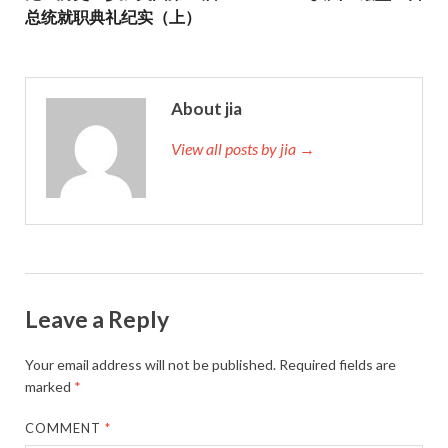
总统就职典礼纪实（上）
About jia
View all posts by jia →
Leave a Reply
Your email address will not be published.
Required fields are
marked
*
COMMENT
*