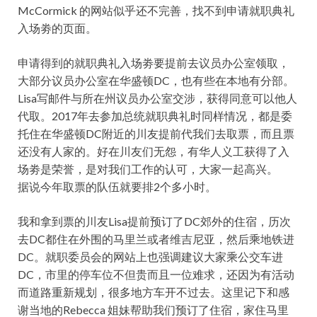
McCormick 的网站似乎还不完善，找不到申请就职典礼
入场劵的页面。
申请得到的就职典礼入场劵要提前去议员办公室领取，
大部分议员办公室在华盛顿DC，也有些在本地有分部。
Lisa写邮件与所在州议员办公室交涉，获得同意可以他人
代取。2017年去参加总统就职典礼时同样情况，都是委
托住在华盛顿DC附近的川友提前代我们去取票，而且票
还没有人家的。好在川友们无怨，有华人义工获得了入
场劵是荣誉，是对我们工作的认可，大家一起高兴。
据说今年取票的队伍就要排2个多小时。
我和拿到票的川友Lisa提前预订了DC郊外的住宿，历次
去DC都住在外围的马里兰或者维吉尼亚，然后乘地铁进
DC。就职委员会的网站上也强调建议大家乘公交车进
DC，市里的停车位不但贵而且一位难求，还因为有活动
而道路重新规划，很多地方车开不过去。这里记下和感
谢当地的Rebecca 姐妹帮助我们预订了住宿，家住马里