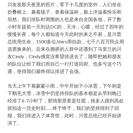
川友发那天夜里的照片，零下十几度的室外，人们坐在
折叠椅上、裹着毯子、拿着保温杯，脸上洋溢着快乐和
坦然。我们排队时周围的人也是来自全国各地，开了数
小时车提前一天到达DC的，天冷，心暖，经过了四年的
慢慢长夜，每个人都知道今天此时的来之不易，是川普
总统用生命，1500多位J6ers用自由，七千八百万民众用
选票换来的。后来在拥挤的人群中还遇到了马里兰的川
友Cindy，Cindy感觉没希望排进去了，随即把她和朋友
的队位让给了我们而自己一行打道回府。也多亏这个巧
遇，使得我们最终得以排进了会场。
当天上午下着蒙蒙小雨，中午开始下小冰雹，下午则是
下鹅毛大雪，冰雪中仍坚持排队的基本都是从早到晚已
经排了6-7小时了，那情那景甚是壮观，很多人跳到高处
抓拍这一历史时刻……终于终于，我们的坚持得到了回
报，我们排进入了体育馆，此时，川普总统已经开始讲
演了。