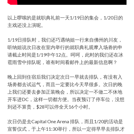
以上啰嗦的是就职典礼前一天1/19日的集会，1/20日的
主戏还没上演呢。
1/19日排队时，我们还巧遇纳姐一行来自佛州的川友，
听纳姐说次日改在室内举行的就职典礼观摩入场劵的申
请截止时间是1/19中午12点。呵呵，此时的我们还在冰
雹雨雪中排队呢，谁有时间看邮件上的最新信息啊？
晚上回到住宿后我们决定次日一早就去排队，有没有入
场劵都去试运气，而且一定要比今天早很多。次日的晚
上我们还要去参加正装晚会，所以决定一不做二不休地
开车进DC，这样一切都方便。当夜预订了停车位，没想
到还不算贵，$28可以停全天16个小时。
次日仍是去Capital One Arena 排队，而且1/20的活动是
宣誓仪式，于上午11:30举行，所以一定得早早去排队才