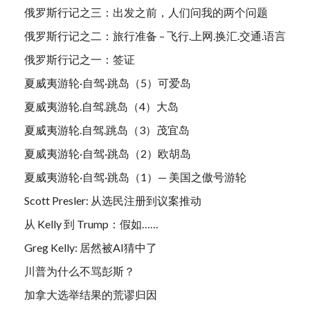
俄罗斯行记之三：出发之前，人们问我的两个问题
俄罗斯行记之二：旅行准备 – 飞行.上网.换汇.交通.语言
俄罗斯行记之一：签证
夏威夷游轮·自驾·跳岛（5）可爱岛
夏威夷游轮.自驾.跳岛（4）大岛
夏威夷游轮.自驾.跳岛（3）茂宜岛
夏威夷游轮·自驾·跳岛（2）欧胡岛
夏威夷游轮·自驾·跳岛（1）— 美国之傲号游轮
Scott Presler: 从选民注册到议案推动
从 Kelly 到 Trump：假如……
Greg Kelly: 居然被AI猜中了
川普为什么不骂彭斯？
加拿大选举结果的荒谬归因