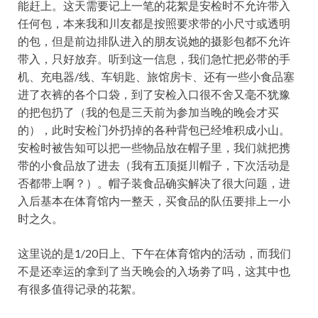
能赶上。这天需要记上一笔的花絮是安检时不允许带入
任何包，本来我和川友都是按照要求带的小尺寸或透明
的包，但是前边排队进入的朋友说她的摄影包都不允许
带入，只好放弃。听到这一信息，我们急忙把必带的手
机、充电器/线、车钥匙、旅馆房卡、还有一些小食品塞
进了衣裤的各个口袋，到了安检入口很不舍又毫不犹豫
的把包扔了（我的包是三天前为参加当晚的晚会才买
的），此时安检门外扔掉的各种背包已经堆积成小山。
安检时被告知可以把一些物品放在帽子里，我们就把携
带的小食品放了进去（我有五顶挺川帽子，下次活动是
否都带上啊？）。帽子装食品确实解决了很大问题，进
入后基本在体育馆内一整天，买食品的队伍要排上一小
时之久。
这里说的是1/20日上、下午在体育馆内的活动，而我们
不是还幸运的拿到了当天晚会的入场劵了吗，这其中也
有很多值得记录的花絮。