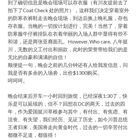
到了确切信息是晚会现场可以存衣服（有川友提前去了
拍下了Coat Check 处的照片），这样我们决定穿着室外
的防寒衣裤鞋走去晚会现场，到达后换上晚礼服，存包
存衣服。当晚的一切按计划进行，完美！当然了，穿着
防寒服牛仔裤排队在衣着华丽的入场人群中显得有些不
和谐，还是两张亚裔面孔。However, Who care. 八年挺
川，无数的义工付出和捐款，此时的荣誉带给我们的是
无比的自豪和满满的自信！
顺便提一句，晚会之前的几分钟还有人给我发信息，问
我是否有多余的入场劵，出价$1300购买。
呵呵呵。
晚会结束后开车一小时回到旅馆，已经深夜1:30了，快
乐是可以延续的，信不？回想在DC的两天，过去的四
年，作为爱国挺川草根参与其中，有付出、有焦虑、有
沮丧、有失望，我们经历、见证了历史，如今川普总统
王者归来，美国将走向黄金时代，过去的一切辛苦付出
都微不足道，都值得！