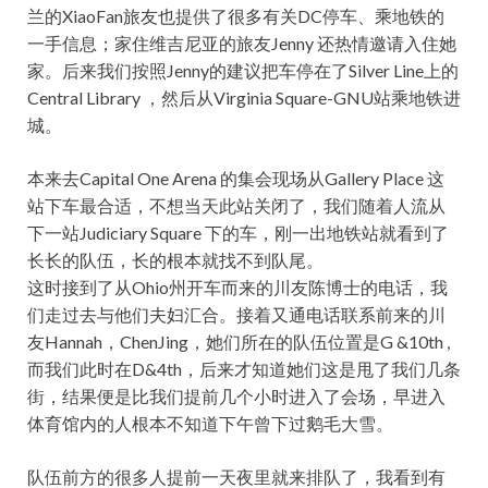
兰的XiaoFan旅友也提供了很多有关DC停车、乘地铁的
一手信息；家住维吉尼亚的旅友Jenny 还热情邀请入住她
家。后来我们按照Jenny的建议把车停在了Silver Line上的
Central Library ，然后从Virginia Square-GNU站乘地铁进
城。
本来去Capital One Arena 的集会现场从Gallery Place 这
站下车最合适，不想当天此站关闭了，我们随着人流从
下一站Judiciary Square 下的车，刚一出地铁站就看到了
长长的队伍，长的根本就找不到队尾。
这时接到了从Ohio州开车而来的川友陈博士的电话，我
们走过去与他们夫妇汇合。接着又通电话联系前来的川
友Hannah，ChenJing，她们所在的队伍位置是G &10th ,
而我们此时在D&4th，后来才知道她们这是甩了我们几条
街，结果便是比我们提前几个小时进入了会场，早进入
体育馆内的人根本不知道下午曾下过鹅毛大雪。
队伍前方的很多人提前一天夜里就来排队了，我看到有