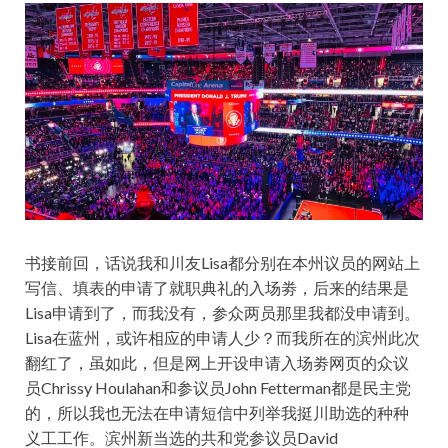
书接前回，话说我和川友Lisa都分别在本州议员的网站上
写信、填表的申请了就职典礼的入场劵，后来的结果是
Lisa申请到了，而我没有，参众两员那里我都没申请到。
Lisa在蓝州，或许相应的申请人少？而我所在的滨州此次
翻红了，虽如此，但是网上开设申请入场劵网页的众议
员Chrissy Houlahan和参议员John Fetterman都是民主党
的，所以我也无法在申请短信中列举我挺川助选的种种
义工工作。滨州新当选的共和党参议员David