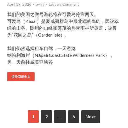
April 19, 2026
-
by
jia
-
Leave a Comment
我们的美国之傲号游轮将在可爱岛停靠两天。
可爱岛（Kauai）是夏威夷群岛中最北端的岛屿，因被翠
绿的山谷、陡峭的山峰和繁茂的热带雨林所覆盖，被誉
为“花园之岛”（Garden Isle）。
我们仍然选择租车自驾，一天游览
纳帕利海岸（Nāpali Coast State Wilderness Park），
另一天前往威美亚峡谷
点击阅读全文
1
2
…
6
Next