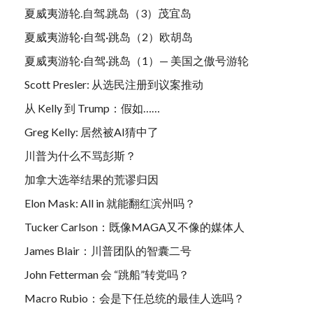
夏威夷游轮.自驾.跳岛（3）茂宜岛
夏威夷游轮·自驾·跳岛（2）欧胡岛
夏威夷游轮·自驾·跳岛（1）— 美国之傲号游轮
Scott Presler: 从选民注册到议案推动
从 Kelly 到 Trump：假如……
Greg Kelly: 居然被AI猜中了
川普为什么不骂彭斯？
加拿大选举结果的荒谬归因
Elon Mask: All in 就能翻红滨州吗？
Tucker Carlson：既像MAGA又不像的媒体人
James Blair：川普团队的智囊二号
John Fetterman 会 “跳船”转党吗？
Macro Rubio：会是下任总统的最佳人选吗？