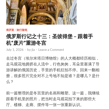
俄罗斯
/
旅行随笔
俄罗斯行记之十三：圣彼得堡 – 跟着手
机“废片”重游冬宫
July 1, 2026
-
by
jia
-
Leave a Comment
去过冬宫（埃尔米塔日博物馆）的人大概都经历相似，
走马观花地拥挤在人流中，行色匆匆，耳朵里塞满了导
游讲解的俄国历史，手里的手机狂拍不停。回来一翻相
册，很多照片完全对不上号地不知是谁？是哪儿？是什
么？
前一篇整理的是冬宫里的名画和雕塑。这一篇，我继续
跟着手机里的照片，把当时走马观花拍下来的那些大
厅、楼梯、走廊、摆件等一张一张重新认识。