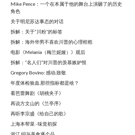
Mike Pence：一个在本属于他的舞台上演砸了的历史
角色
关于明尼苏达事态的对话
拆解：关于“川粉”的标签
拆解：海外华男不喜欢川普的心理桎梏
电影《Melania（梅兰妮娅）》观后
拆解：“名人们”对川普的羡慕嫉妒恨
Gregory Bovino: 感动.致敬
年度体检验血.那些指标都是啥？
看芭蕾舞剧《胡桃夹子》
再说方文山的《兰亭序》
再听李宗盛《给自己的歌》
上海本帮菜 · 味觉初探
浙江.绍兴美食逐个品