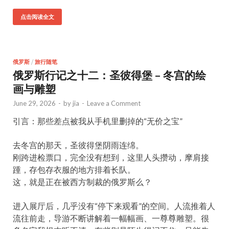
点击阅读全文
俄罗斯
/
旅行随笔
俄罗斯行记之十二：圣彼得堡 – 冬宫的绘
画与雕塑
June 29, 2026
-
by
jia
-
Leave a Comment
引言：那些差点被我从手机里删掉的“无价之宝”
去冬宫的那天，圣彼得堡阴雨连绵。
刚跨进检票口，完全没有想到，这里人头攒动，摩肩接
踵，存包存衣服的地方排着长队。
这，就是正在被西方制裁的俄罗斯么？
进入展厅后，几乎没有“停下来观看”的空间。人流推着人
流往前走，导游不断讲解着一幅幅画、一尊尊雕塑。很