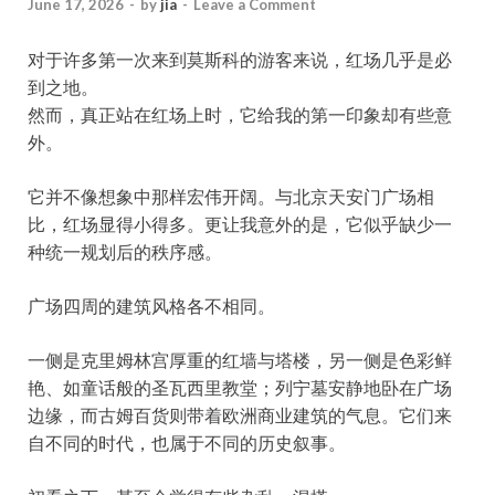
June 17, 2026
-
by
jia
-
Leave a Comment
对于许多第一次来到莫斯科的游客来说，红场几乎是必
到之地。
然而，真正站在红场上时，它给我的第一印象却有些意
外。
它并不像想象中那样宏伟开阔。与北京天安门广场相
比，红场显得小得多。更让我意外的是，它似乎缺少一
种统一规划后的秩序感。
广场四周的建筑风格各不相同。
一侧是克里姆林宫厚重的红墙与塔楼，另一侧是色彩鲜
艳、如童话般的圣瓦西里教堂；列宁墓安静地卧在广场
边缘，而古姆百货则带着欧洲商业建筑的气息。它们来
自不同的时代，也属于不同的历史叙事。