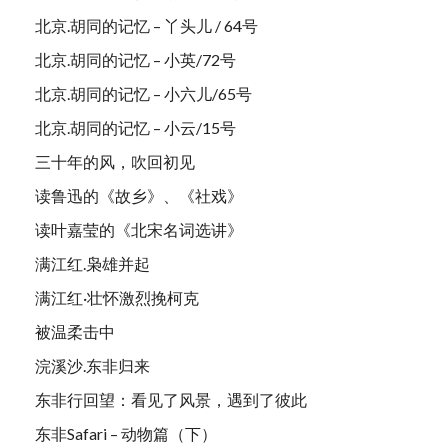
北京.胡同的记忆 – 丫头儿 / 64号
北京.胡同的记忆 – 小英/72号
北京.胡同的记忆 – 小六儿/65号
北京.胡同的记忆 – 小云/15号
三十年的风，吹回初见
读鲁迅的《故乡》、《社戏》
读叶嘉莹的《北宋名词选讲》
满江红.枭雄并起
满江红·壮怀激烈挽柯克
被温柔击中
浣溪沙.东非归来
东非行回望：看见了风景，遇到了彼此
东非Safari – 动物篇（下）