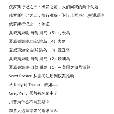
俄罗斯行记之三：出发之前，人们问我的两个问题
俄罗斯行记之二：旅行准备 – 飞行.上网.换汇.交通.语言
俄罗斯行记之一：签证
夏威夷游轮·自驾·跳岛（5）可爱岛
夏威夷游轮.自驾.跳岛（4）大岛
夏威夷游轮.自驾.跳岛（3）茂宜岛
夏威夷游轮·自驾·跳岛（2）欧胡岛
夏威夷游轮·自驾·跳岛（1）— 美国之傲号游轮
Scott Presler: 从选民注册到议案推动
从 Kelly 到 Trump：假如……
Greg Kelly: 居然被AI猜中了
川普为什么不骂彭斯？
加拿大选举结果的荒谬归因