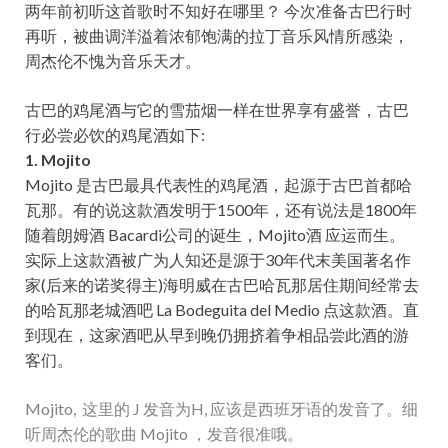
两年前初听这首歌时不知好在哪里？ 今次准备古巴行时
再听，被曲调洋溢着浓郁饱满的拉丁音乐风情所感染，
周杰伦不愧为音乐天才。
古巴的鸡尾酒与它的雪茄烟一样在世界享有盛誉，古巴
行必尝必饮的鸡尾酒如下:
1. Mojito
Mojito 是古巴最具代表性的鸡尾酒，起源于古巴首都哈
瓦那。有的说这款酒发明于1500年，还有说法是1800年
随着朗姆酒 Bacardi公司的诞生，Mojito酒 应运而生。
实际上这款酒被广为人知还是源于30年代末美国著名作
家(后来的诺奖得主)海明威在古巴哈瓦那居住期间经常去
的哈瓦那老城酒吧 La Bodeguita del Medio 点这款酒。直
到现在，这家酒吧从早到晚仍拥挤着争相品尝此酒的游
客们。
Mojito, 这里的 J 发音为H, 应该是西班牙语的发音了。细
听周杰伦的歌曲 Mojito ，发音很准哦。