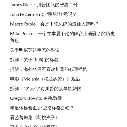
James Blair：川普团队的智囊二号
John Fetterman 会 “跳船”转党吗？
Macro Rubio：会是下任总统的最佳人选吗？
Mike Pence：一个在本属于他的舞台上演砸了的历史
角色
关于明尼苏达事态的对话
拆解：关于“川粉”的标签
拆解：海外华男不喜欢川普的心理桎梏
电影《Melania（梅兰妮娅）》观后
拆解：“名人们”对川普的羡慕嫉妒恨
Gregory Bovino: 感动.致敬
年度体检验血.那些指标都是啥？
看芭蕾舞剧《胡桃夹子》
再说方文山的《兰亭序》