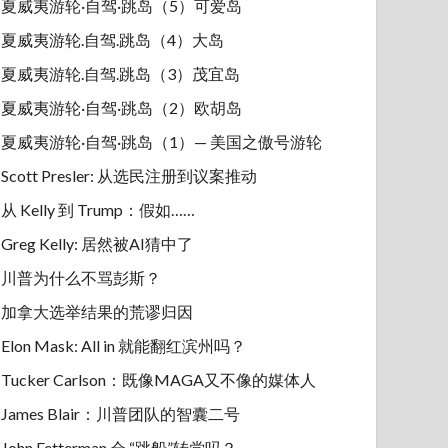
夏威夷游轮·自驾·跳岛（5）可爱岛
夏威夷游轮.自驾.跳岛（4）大岛
夏威夷游轮.自驾.跳岛（3）茂宜岛
夏威夷游轮·自驾·跳岛（2）欧胡岛
夏威夷游轮·自驾·跳岛（1）— 美国之傲号游轮
Scott Presler: 从选民注册到议案推动
从 Kelly 到 Trump：假如……
Greg Kelly: 居然被AI猜中了
川普为什么不骂彭斯？
加拿大选举结果的荒谬归因
Elon Mask: All in 就能翻红滨州吗？
Tucker Carlson：既像MAGA又不像的媒体人
James Blair：川普团队的智囊二号
John Fetterman 会 “跳船”转党吗？