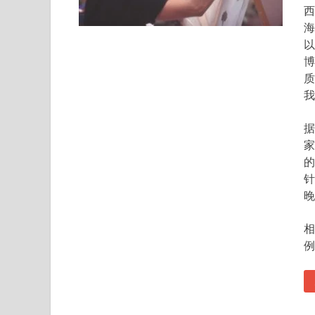
西
海
以
博
质
我
据
家
的
针
晚
相
例