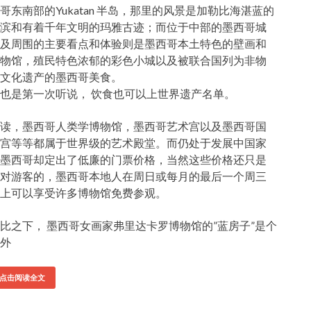
哥东南部的Yukatan 半岛，那里的风景是加勒比海湛蓝的
滨和有着千年文明的玛雅古迹；而位于中部的墨西哥城
及周围的主要看点和体验则是墨西哥本土特色的壁画和
物馆，殖民特色浓郁的彩色小城以及被联合国列为非物
文化遗产的墨西哥美食。
也是第一次听说， 饮食也可以上世界遗产名单。
读，墨西哥人类学博物馆，墨西哥艺术宫以及墨西哥国
宫等等都属于世界级的艺术殿堂。而仍处于发展中国家
墨西哥却定出了低廉的门票价格，当然这些价格还只是
对游客的，墨西哥本地人在周日或每月的最后一个周三
上可以享受许多博物馆免费参观。
比之下， 墨西哥女画家弗里达卡罗博物馆的”蓝房子”是个
外
点击阅读全文