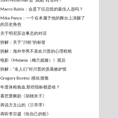
Macro Rubio：会是下任总统的最佳人选吗？
Mike Pence：一个在本属于他的舞台上演砸了
的历史角色
关于明尼苏达事态的对话
拆解：关于“川粉”的标签
拆解：海外华男不喜欢川普的心理桎梏
电影《Melania（梅兰妮娅）》观后
拆解：“名人们”对川普的羡慕嫉妒恨
Gregory Bovino: 感动.致敬
年度体检验血.那些指标都是啥？
看芭蕾舞剧《胡桃夹子》
再说方文山的《兰亭序》
再听李宗盛《给自己的歌》