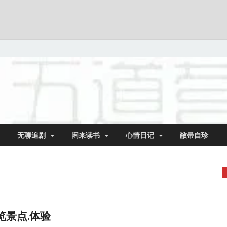
无聊追剧
闲来读书
心情日记
敝帚自珍
览景点.体验