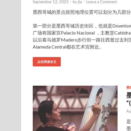
September 12, 2023
-
by
jia
-
Leave a Comment
墨西哥城的景点按照地理位置可以划分为几部分
第一部分是墨西哥城历史街区，也就是Downtow
广场有国家宫Palacio Nacional ，主教堂Catédr
以沿着马德罗Madero步行街一路往西逛过去到艺术宫Pa
Alameda Central都在艺术宫附近。
点击阅读全文
墨
“
Au
是
墨