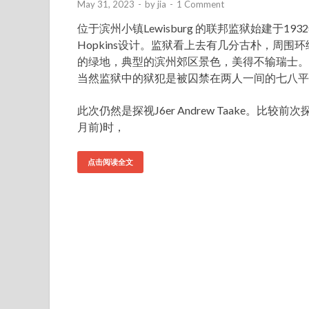
May 31, 2023
-
by
jia
-
1 Comment
位于滨州小镇Lewisburg 的联邦监狱始建于1
Hopkins设计。监狱看上去有几分古朴，周
的绿地，典型的滨州郊区景色，美得不输瑞士。
当然监狱中的狱犯是被囚禁在两人一间的七八平
此次仍然是探视J6er Andrew Taake。
月前)时，
点击阅读全文