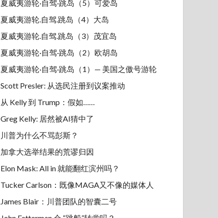
夏威夷游轮·自驾·跳岛（5）可爱岛
夏威夷游轮.自驾.跳岛（4）大岛
夏威夷游轮.自驾.跳岛（3）茂宜岛
夏威夷游轮·自驾·跳岛（2）欧胡岛
夏威夷游轮·自驾·跳岛（1）— 美国之傲号游轮
Scott Presler: 从选民注册到议案推动
从 Kelly 到 Trump：假如……
Greg Kelly: 居然被AI猜中了
川普为什么不骂彭斯？
加拿大选举结果的荒谬归因
Elon Mask: All in 就能翻红滨州吗？
Tucker Carlson：既像MAGA又不像的媒体人
James Blair：川普团队的智囊二号
John Fetterman 会 “跳船”转党吗？