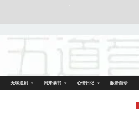
无聊追剧
闲来读书
心情日记
敝帚自珍