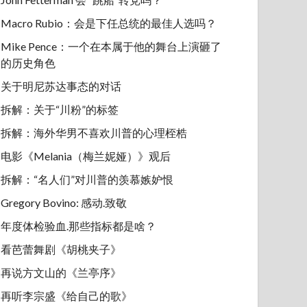
Macro Rubio：会是下任总统的最佳人选吗？
Mike Pence：一个在本属于他的舞台上演砸了
的历史角色
关于明尼苏达事态的对话
拆解：关于“川粉”的标签
拆解：海外华男不喜欢川普的心理桎梏
电影《Melania（梅兰妮娅）》观后
拆解：“名人们”对川普的羡慕嫉妒恨
Gregory Bovino: 感动.致敬
年度体检验血.那些指标都是啥？
看芭蕾舞剧《胡桃夹子》
再说方文山的《兰亭序》
再听李宗盛《给自己的歌》