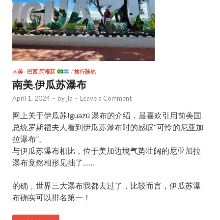
南美- 巴西.阿根廷
/
旅行随笔
南美.伊瓜苏瀑布
April 1, 2024
-
by
jia
-
Leave a Comment
网上关于伊瓜苏Iguazú 瀑布的介绍，最喜欢引用前美国
总统罗斯福夫人看到伊瓜苏瀑布时的感叹“可怜的尼亚加
拉瀑布”。
与伊瓜苏瀑布相比，位于美加边境气势壮阔的尼亚加拉
瀑布竟然相形见拙了……
的确，世界三大瀑布我都去过了，比较而言，伊瓜苏瀑
布确实可以排名第一！