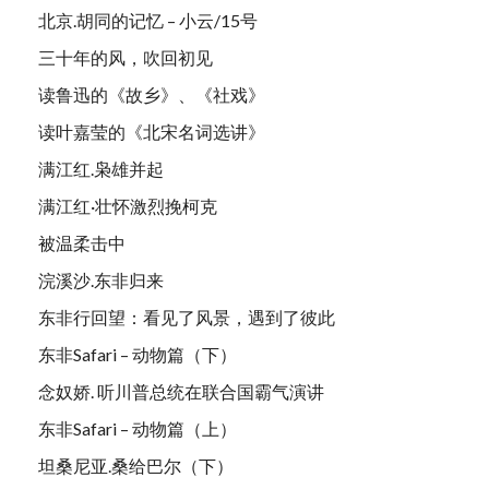
北京.胡同的记忆 – 小云/15号
三十年的风，吹回初见
读鲁迅的《故乡》、《社戏》
读叶嘉莹的《北宋名词选讲》
满江红.枭雄并起
满江红·壮怀激烈挽柯克
被温柔击中
浣溪沙.东非归来
东非行回望：看见了风景，遇到了彼此
东非Safari – 动物篇（下）
念奴娇. 听川普总统在联合国霸气演讲
东非Safari – 动物篇（上）
坦桑尼亚.桑给巴尔（下）