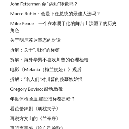
John Fetterman 会 “跳船”转党吗？
Macro Rubio：会是下任总统的最佳人选吗？
Mike Pence：一个在本属于他的舞台上演砸了的历史
角色
关于明尼苏达事态的对话
拆解：关于“川粉”的标签
拆解：海外华男不喜欢川普的心理桎梏
电影《Melania（梅兰妮娅）》观后
拆解：“名人们”对川普的羡慕嫉妒恨
Gregory Bovino: 感动.致敬
年度体检验血.那些指标都是啥？
看芭蕾舞剧《胡桃夹子》
再说方文山的《兰亭序》
再听李宗盛《给自己的歌》